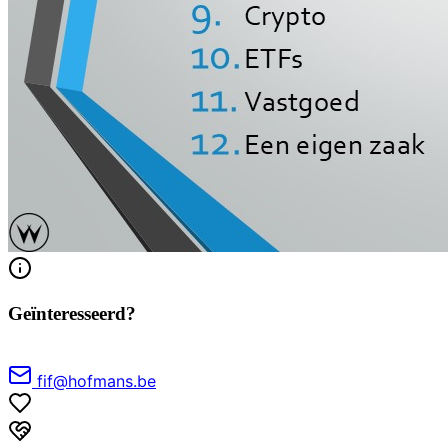
Geïnteresseerd?
fif@hofmans.be